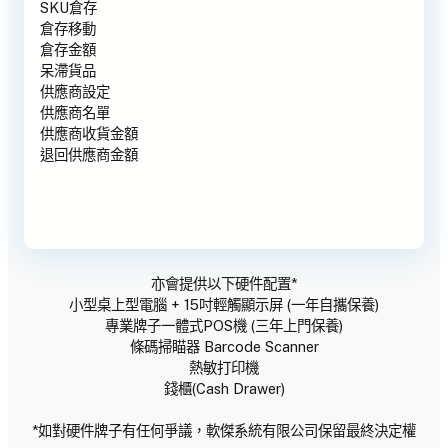
SKU倉存
倉存移動
倉存金額
呆滯貨品
供應商設定
供應商名單
供應商收貨金額
退回供應商金額
亦會提供以下硬件配置*
小型桌上型電腦 + 15吋輕觸顯示屏 (一年自攜保養)
專業牌子一體式POS機 (三年上門保養)
條碼掃瞄器 Barcode Scanner
熱敏打印機
錢櫃(Cash Drawer)
*如對硬件牌子有任何爭議，軟傑系統有限公司保留最終決定權